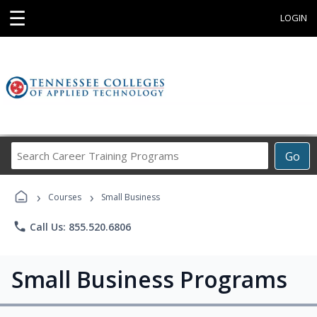
☰
LOGIN
Search
Go
Career
Training
›
›
Programs
Courses
Small Business
phone
Call Us: 855.520.6806
Small Business Programs