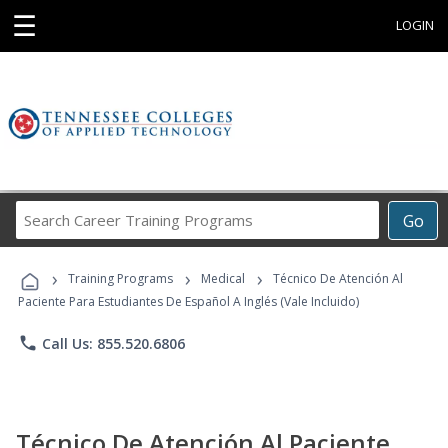
☰
LOGIN
Search
Go
Career
Training
›
›
›
Programs
Training Programs
Medical
Técnico De Atención Al
Paciente Para Estudiantes De Español A Inglés (Vale Incluido)
phone
Call Us: 855.520.6806
Técnico De Atención Al Paciente