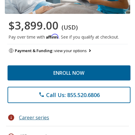
$3,899.00
(USD)
Affirm
Pay over time with
. See if you qualify at checkout.
Payment & Funding:
view your options
ENROLL NOW
Call Us: 855.520.6806
phone
info
Career series