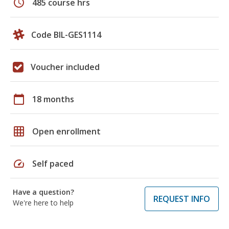
schedule
485 course hrs
Code BIL-GES1114
Voucher included
calendar_today
18 months
grid_on
Open enrollment
speed
Self paced
Have a question?
REQUEST INFO
We're here to help