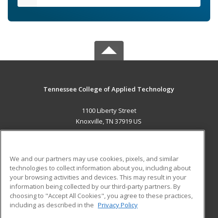
Tennessee College of Applied Technology
1100 Liberty Street
Knoxville, TN 37919 US
MAIN CONTENT
Career Training
We and our partners may use cookies, pixels, and similar
technologies to collect information about you, including about
ADDITIONAL RESOURCES
your browsing activities and devices. This may result in your
information being collected by our third-party partners. By
Military
Student Blog
choosing to "Accept All Cookies", you agree to these practices,
Financial Assistance
including as described in the
Privacy Policy
Help