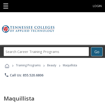
☰
LOGIN
Search
Go
Career
Training
›
›
›
Programs
Training Programs
Beauty
Maquillista
phone
Call Us: 855.520.6806
Maquillista