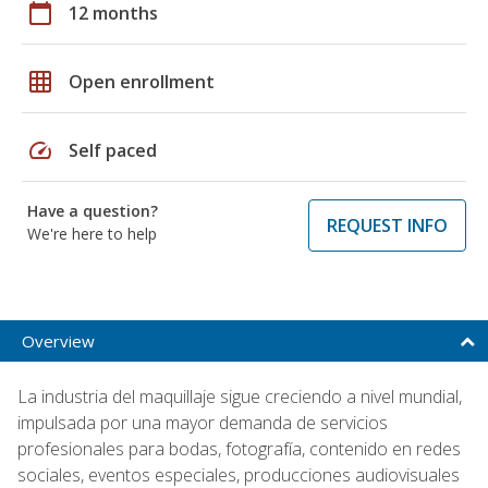
calendar_today
12 months
grid_on
Open enrollment
speed
Self paced
Have a question?
REQUEST INFO
We're here to help
Overview
La industria del maquillaje sigue creciendo a nivel mundial,
impulsada por una mayor demanda de servicios
profesionales para bodas, fotografía, contenido en redes
sociales, eventos especiales, producciones audiovisuales