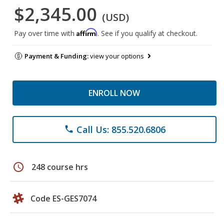
$2,345.00
(USD)
Affirm
Pay over time with
. See if you qualify at checkout.
Payment & Funding:
view your options
ENROLL NOW
Call Us: 855.520.6806
phone
schedule
248 course hrs
Code ES-GES7074