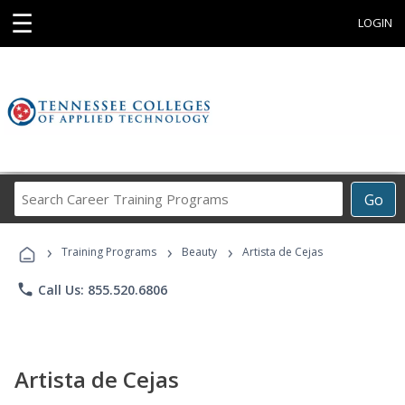
☰
LOGIN
Search
Go
Career
Training
›
›
›
Programs
Training Programs
Beauty
Artista de Cejas
phone
Call Us: 855.520.6806
Artista de Cejas