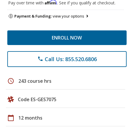
Affirm
Pay over time with
. See if you qualify at checkout.
Payment & Funding:
view your options
ENROLL NOW
Call Us: 855.520.6806
phone
schedule
243 course hrs
Code ES-GES7075
calendar_today
12 months