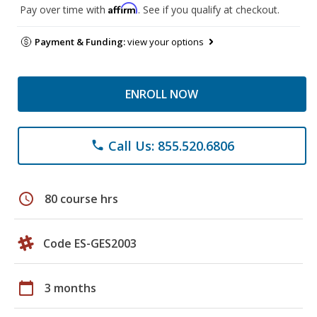
Affirm
Pay over time with
. See if you qualify at checkout.
Payment & Funding:
view your options
ENROLL NOW
Call Us: 855.520.6806
phone
schedule
80 course hrs
Code ES-GES2003
calendar_today
3 months