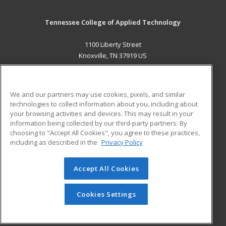
Tennessee College of Applied Technology
1100 Liberty Street
Knoxville, TN 37919 US
MAIN CONTENT
Career Training
We and our partners may use cookies, pixels, and similar
technologies to collect information about you, including about
ADDITIONAL RESOURCES
your browsing activities and devices. This may result in your
information being collected by our third-party partners. By
Military
Student Blog
choosing to "Accept All Cookies", you agree to these practices,
Financial Assistance
including as described in the
Privacy Policy
Help
Accept All Cookies
© 2026 ed2go, a division of Cengage Learning. All rights
reserved. The material on this site cannot be reproduced or
redistributed unless you have obtained prior written
Cookies Settings
permission from Cengage Learning.
Privacy Policy