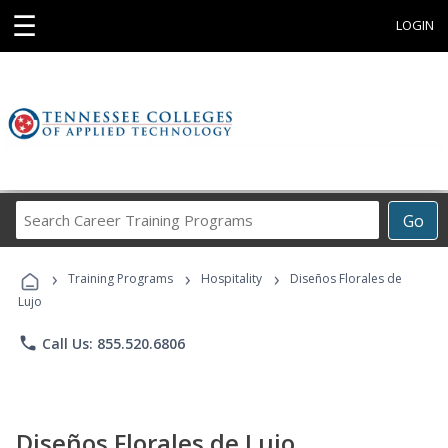
☰
LOGIN
Search
Go
Career
Training
›
›
›
Programs
Training Programs
Hospitality
Diseños Florales de
Lujo
phone
Call Us: 855.520.6806
Diseños Florales de Lujo