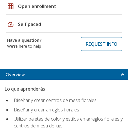
grid_on
Open enrollment
speed
Self paced
Have a question?
REQUEST INFO
We're here to help
Overview
Lo que aprenderás
Diseñar y crear centros de mesa florales
Diseñar y crear arreglos florales
Utilizar paletas de color y estilos en arreglos florales y
centros de mesa de lujo