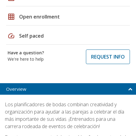
grid_on
Open enrollment
speed
Self paced
Have a question?
REQUEST INFO
We're here to help
Overview
Los planificadores de bodas combinan creatividad y
organización para ayudar a las parejas a celebrar el día
más importante de sus vidas. ¡Entrenados para una
carrera rodeada de eventos de celebración!