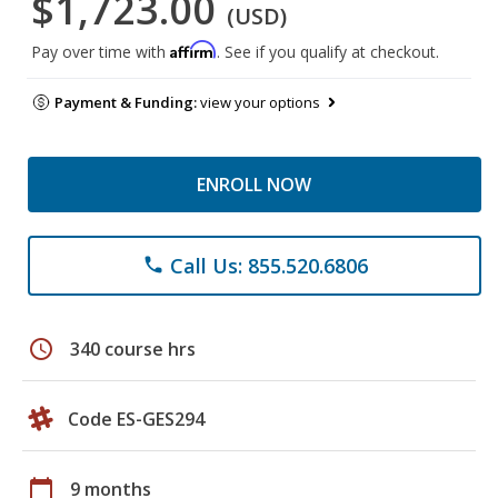
$1,723.00
(USD)
Affirm
Pay over time with
. See if you qualify at checkout.
Payment & Funding:
view your options
ENROLL NOW
Call Us: 855.520.6806
phone
schedule
340 course hrs
Code ES-GES294
calendar_today
9 months