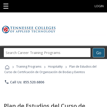
☰
LOGIN
Search
Go
Career
Training
›
›
›
Programs
Training Programs
Hospitality
Plan de Estudios del
Curso de Certificación de Organización de Bodas y Eventos
phone
Call Us: 855.520.6806
Plan de Estudios del Curso de